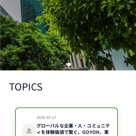
の
サ
ス
テ
ナ
ビ
リ
テ
ィ
競
争
TOPICS
力
を
リ
ア
2026-07-17
ル
グローバルな企業・人・コミュニテ
タ
ィを体験価値で繋ぐ。GOYOH、東
イ