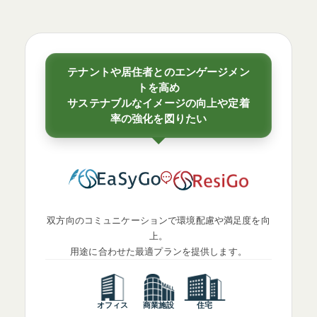
ら、
不
動
産
テナントや居住者とのエンゲージメン
戦
トを高め
サステナブルなイメージの向上や定着
略
率の強化を図りたい
を
差
別
化
し
ま
双方向のコミュニケーションで環境配慮や満足度を向
す。
上。
用途に合わせた最適プランを提供します。
まずはマップで自ビルを確認
オフィス
商業施設
住宅