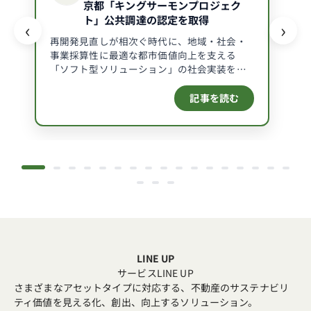
京都「キングサーモンプロジェク
ム
ト」公共調達の認定を取得
‹
›
に
再開発見直しが相次ぐ時代に、地域・社会・
可
事業採算性に最適な都市価値向上を支える
「ソフト型ソリューション」の社会実装を加
視
速
化
記事を読む
し、
投
資
家・
テ
ナ
ン
ト
の
LINE UP
視
サービスLINE UP
さまざまなアセットタイプに対応する、不動産のサステナビリ
点
ティ価値を見える化、創出、向上するソリューション。
か