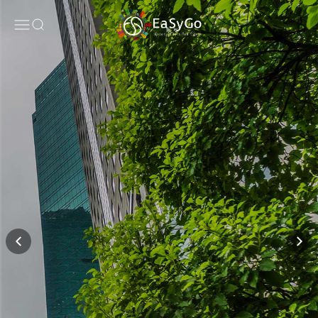
コンテンツへスキップ
タ
EaSyGo
メニューを開く
検索を開く
を
収
録。
プ
ラ
イ
ム
市
場
に
お
け
る
自
ビ
ル